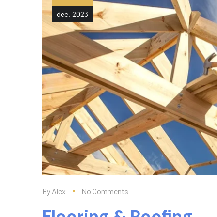
dec.
2023
By
Alex
No Comments
Flooring & Roofing