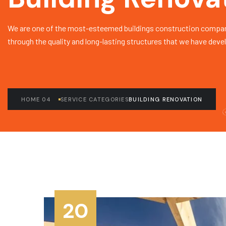
We are one of the most-esteemed buildings construction compan
through the quality and long-lasting structures that we have deve
HOME 04
SERVICE CATEGORIES
BUILDING RENOVATION
20